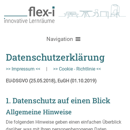
Navigation
Datenschutzerklärung
Über uns
Nachhaltigkeit
Produkte
>> Impressum <<
|
>> Cookie - Richtlinie <<
Logistik
Stühle
Raumgestaltung
EU-DSGVO (25.05.2018), EuGH (01.10.2019)
Referenzen / Inspiration
Schulstühle
Tische
Lehr- und Lernräume
Aktuelles
1. Datenschutz auf einen Blick
Brandschutz
Konferenzstühle
Loungemöbel
GRIPZ Serie
Schultische
Lehrerzimmer und Teamräume
Kontakt
Allgemeine Hinweise
Konferenz- / Besprechungstische
Bold - Sofa & Tisch
Aufbewahrung
Bürostühle
Flexi90
Atlas
Levo
Aufenthalt, Flur, Aula & Foyer
Service
Die folgenden Hinweise geben einen einfachen Überblick
All-in-One Schranksystem
Kreative Lernmöbel
Sitz- / Stehtische
Felt Serie
DerKreis
Be Fine
Hocker
VPAX
Moi
Bibliothek, Mediathek
darüber, was mit Ihren personenbezogenen Daten