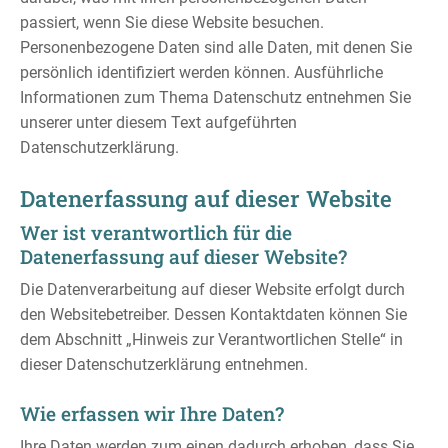
Kataloge
passiert, wenn Sie diese Website besuchen.
Low Seat - Lounge- und Tischelemente
Hörsaal-Ausstattung
Arbeitsplätze
Boomerang
Wireworks
Sitzbänke
Be Hybrid
Multikast
Be Proud
Skeef
Scool
Alma
Büro-/Konferenzräume
Downloads
Personenbezogene Daten sind alle Daten, mit denen Sie
persönlich identifiziert werden können. Ausführliche
Stehhilfe/Arbeitshocker
Bühnensysteme
Schüler-Trolley
Home Office
Presto Serie
Hemp Serie
Consultant
Seda Nova
Scarabee
Benchie
Timber
Mocho
Coupe
Opta
Hörsäle
Informationen zum Thema Datenschutz entnehmen Sie
EM-Store Schranksysteme
InBetween Trennwände
Flexible Tafelsysteme
Stapeltische
Patchwork
Klapptisch
Be Steady
Flex Stool
Elements
Flurbank
Wybelt
Bühne
Onix
Finn
Mensa
unserer unter diesem Text aufgeführten
Datenschutzerklärung.
Sitzbank für Rollboxen
Lehrer-Caddy
Cuadro Serie
Coupébank
Kiva Serie
Be Circle
Akustik
Ypsilon
Jigsaw
Domu
Huk
Loft
Outdoor
Datenerfassung auf dieser Website
Plastic Whale Circular Furniture by Vepa
Rollcontainer
Luma Serie
Treffpunkt
Stuhl 400
Connect
Piqniq
Lola
Pall
Akustik
Wer ist verantwortlich für die
Spark Tech Tisch / Unterschrank
Konzentriertes Arbeiten
Bila / Beistelltisch
Bücherrollwagen
Ottoman
Esprit
ParQ
Lift
Datenerfassung auf dieser Website?
Duo Arbeitsplatz
Take a Break
Level Serie
Base 4
Club
Die Datenverarbeitung auf dieser Website erfolgt durch
den Websitebetreiber. Dessen Kontaktdaten können Sie
Industrial Rollregal
Pantryküche
FlightDesk
Be15
Bloxi
dem Abschnitt „Hinweis zur Verantwortlichen Stelle“ in
Pflanzenkasten
Honey
Tens
dieser Datenschutzerklärung entnehmen.
Amfi Sitzelemente
Qube
Wie erfassen wir Ihre Daten?
Einrichtungselement
Q-bic
Ihre Daten werden zum einen dadurch erhoben, dass Sie