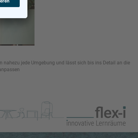
 in nahezu jede Umgebung und lässt sich bis ins Detail an die
 anpassen