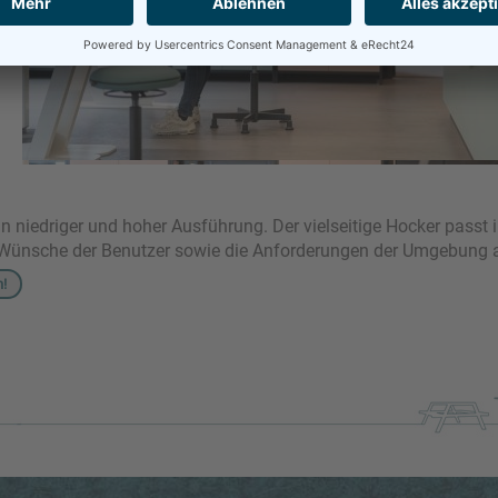
s in niedriger und hoher Ausführung. Der vielseitige Hocker passt
n Wünsche der Benutzer sowie die Anforderungen der Umgebung
n!