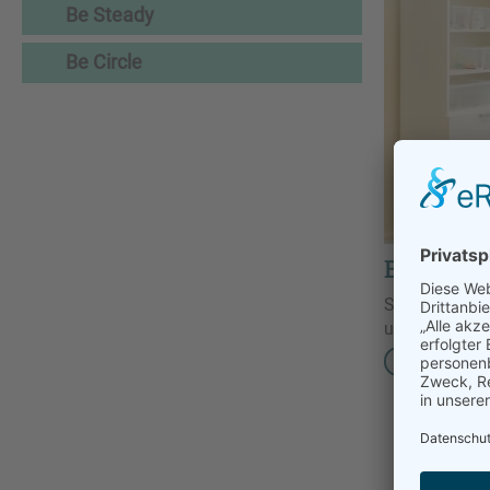
Be Steady
Be Circle
Be Stead
Steady ist ei
unterstützt.
Weiterlese