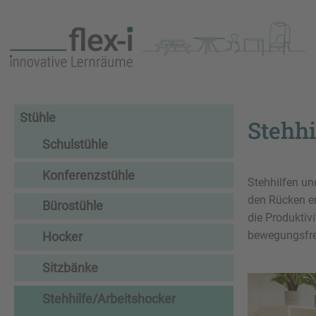
Stühle
Stehhi
Schulstühle
Konferenzstühle
Stehhilfen un
den Rücken en
Bürostühle
die Produktiv
bewegungsfreu
Hocker
Sitzbänke
Stehhilfe/Arbeitshocker