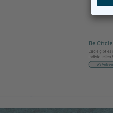
Be Circle
Circle gibt e
individuelle
Weiterlese