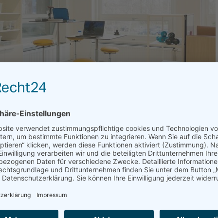
y
n besonders bequemer ergonomischer Sitz-Steh-Hocker, der die Be
n!