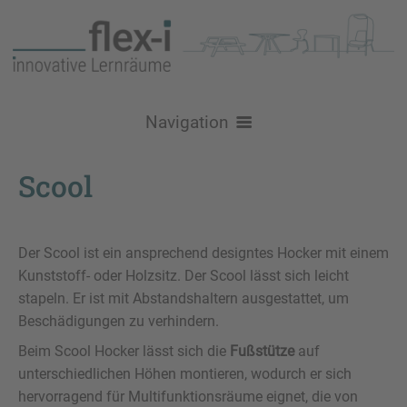
Navigation
Über uns
Scool
Nachhaltigkeit
Produkte
Logistik
Stühle
Raumgestaltung
Der Scool ist ein ansprechend designtes Hocker mit einem
Kunststoff- oder Holzsitz. Der Scool lässt sich leicht
Referenzen / Inspiration
Schulstühle
Tische
Lehr- und Lernräume
Aktuelles
stapeln. Er ist mit Abstandshaltern ausgestattet, um
Beschädigungen zu verhindern.
Brandschutz
Konferenzstühle
Loungemöbel
GRIPZ Serie
Schultische
Lehrerzimmer und Teamräume
Kontakt
Beim Scool Hocker lässt sich die
Fußstütze
auf
Konferenz- / Besprechungstische
Bold - Sofa & Tisch
Aufbewahrung
Bürostühle
Flexi90
Atlas
Levo
Aufenthalt, Flur, Aula & Foyer
Service
unterschiedlichen Höhen montieren, wodurch er sich
hervorragend für Multifunktionsräume eignet, die von
All-in-One Schranksystem
Kreative Lernmöbel
Sitz- / Stehtische
Felt Serie
DerKreis
Be Fine
Hocker
VPAX
Moi
Bibliothek, Mediathek