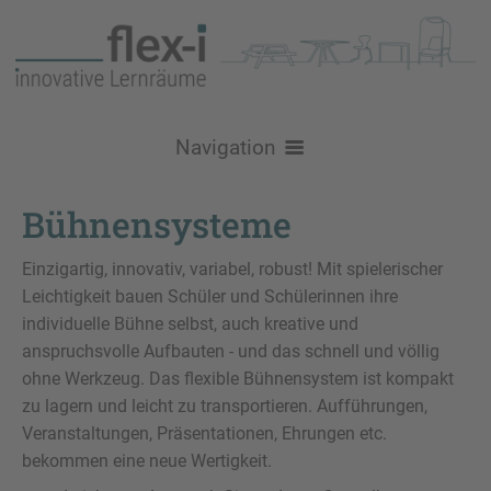
Navigation
Über uns
Bühnensysteme
Nachhaltigkeit
Produkte
Einzigartig, innovativ, variabel, robust! Mit spielerischer
Leichtigkeit bauen Schüler und Schülerinnen ihre
Logistik
Stühle
Raumgestaltung
individuelle Bühne selbst, auch kreative und
Referenzen / Inspiration
Schulstühle
Tische
Lehr- und Lernräume
anspruchsvolle Aufbauten - und das schnell und völlig
Aktuelles
ohne Werkzeug. Das flexible Bühnensystem ist kompakt
Brandschutz
Konferenzstühle
Loungemöbel
GRIPZ Serie
Schultische
Lehrerzimmer und Teamräume
Kontakt
zu lagern und leicht zu transportieren. Aufführungen,
Veranstaltungen, Präsentationen, Ehrungen etc.
Konferenz- / Besprechungstische
Bold - Sofa & Tisch
Aufbewahrung
Bürostühle
Flexi90
Atlas
Levo
Aufenthalt, Flur, Aula & Foyer
Service
bekommen eine neue Wertigkeit.
All-in-One Schranksystem
Kreative Lernmöbel
Sitz- / Stehtische
Felt Serie
DerKreis
Be Fine
Hocker
VPAX
Moi
Bibliothek, Mediathek