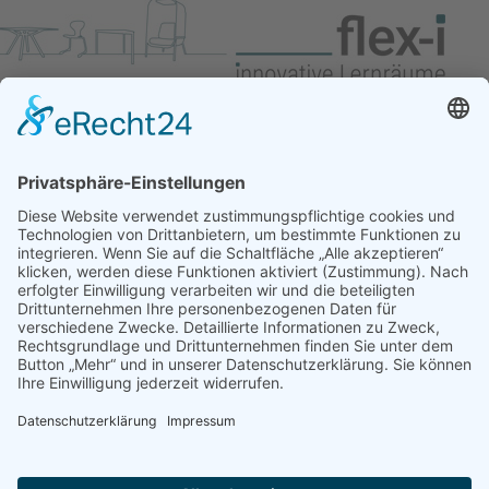
Kontakt
flex-i GmbH
Happenbacher Str. 90
74199 Untergruppenbach
0 71 31-124 81 00
0 71 31-124 81 02
info(at)flex-i(dot)de
Datenschutz
Cookie-Richtlinie
Cookie-Einstellungen