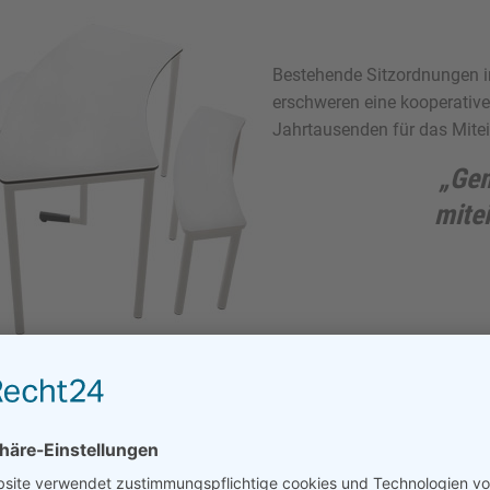
Bestehende Sitzordnungen i
erschweren eine kooperative
Jahrtausenden für das Mite
„Gem
mite
s ermöglicht gemeinsamen, kooperativen Unterricht
DerKr