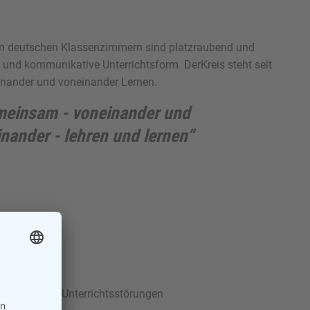
n deutschen Klassenzimmern sind platzraubend und
 und kommunikative Unterrichtsform. DerKreis steht seit
inander und voneinander Lernen.
einsam - voneinander und
inander - lehren und lernen“
eis reduziert Unterrichtsstörungen