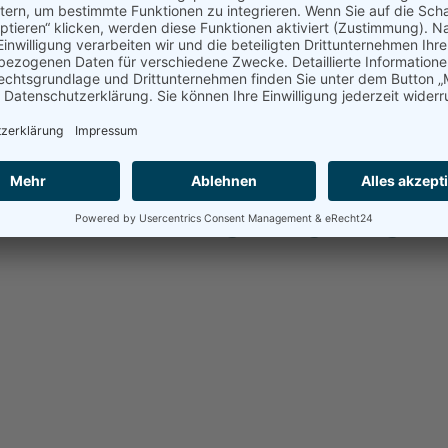
 fördert die Kommunikation aller am Unterricht
DerKr
ten
DerKr
s schafft Platz im Raum
DerKr
 unterstützt den Wechsel unterschiedlicher Sozial-
Zusät
anisationsformen
ilität wird hier ganz groß ges