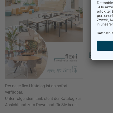
DerKreis
Beteilig
DerKrei
DerKreis
und Org
Flexib
Der neue flex-i Katalog ist ab sofort
verfügbar.
Unter folgendem Link steht der Katalog zur
Ansicht und zum Download für Sie bereit: