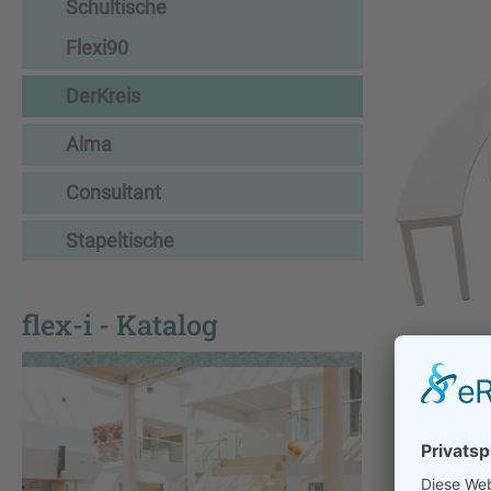
Schultische
Flexi90
DerKreis
Alma
Consultant
Stapeltische
flex-i - Katalog
DerKrei