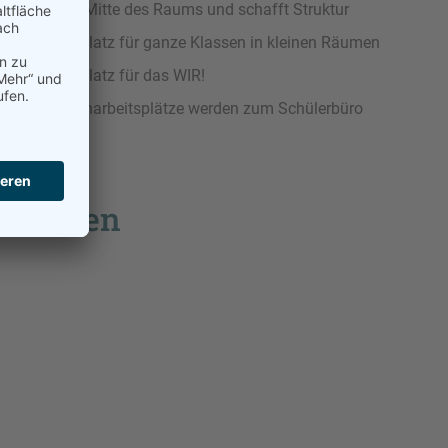
eis wird zur Mitte des Raums und schafft Struktur
eis schafft Platz für ganze Klassen in kleinen Räumen
eis schafft Platz für das WIR!
zliche Außenarbeitsplätze werden zum Schülerbüro
chrieben