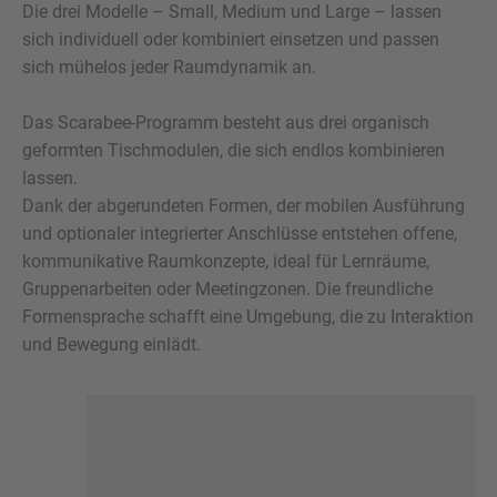
Kataloge
Die drei Modelle – Small, Medium und Large – lassen
Low Seat - Lounge- und Tischelemente
Hörsaal-Ausstattung
Arbeitsplätze
Boomerang
Wireworks
Sitzbänke
Be Hybrid
Multikast
Be Proud
Skeef
Scool
Alma
Büro-/Konferenzräume
sich individuell oder kombiniert einsetzen und passen
Downloads
sich mühelos jeder Raumdynamik an.
Stehhilfe/Arbeitshocker
Bühnensysteme
Schüler-Trolley
Home Office
Presto Serie
Hemp Serie
Consultant
Seda Nova
Scarabee
Benchie
Timber
Mocho
Coupe
Opta
Hörsäle
Das Scarabee-Programm besteht aus drei organisch
EM-Store Schranksysteme
InBetween Trennwände
Flexible Tafelsysteme
Stapeltische
Patchwork
Klapptisch
Be Steady
Flex Stool
Elements
Flurbank
Wybelt
Bühne
Onix
Finn
Mensa
geformten Tischmodulen, die sich endlos kombinieren
Sitzbank für Rollboxen
Lehrer-Caddy
Cuadro Serie
Coupébank
Kiva Serie
Be Circle
Akustik
Ypsilon
Jigsaw
Domu
Huk
Loft
Outdoor
lassen.
Dank der abgerundeten Formen, der mobilen Ausführung
Plastic Whale Circular Furniture by Vepa
Rollcontainer
Luma Serie
Treffpunkt
Stuhl 400
Connect
Piqniq
Lola
Pall
Akustik
und optionaler integrierter Anschlüsse entstehen offene,
kommunikative Raumkonzepte, ideal für Lernräume,
Spark Tech Tisch / Unterschrank
Konzentriertes Arbeiten
Bila / Beistelltisch
Bücherrollwagen
Ottoman
Esprit
ParQ
Lift
Gruppenarbeiten oder Meetingzonen. Die freundliche
Duo Arbeitsplatz
Take a Break
Level Serie
Base 4
Club
Formensprache schafft eine Umgebung, die zu Interaktion
und Bewegung einlädt.
Industrial Rollregal
Pantryküche
FlightDesk
Be15
Bloxi
Pflanzenkasten
Honey
Tens
Amfi Sitzelemente
Qube
Einrichtungselement
Q-bic