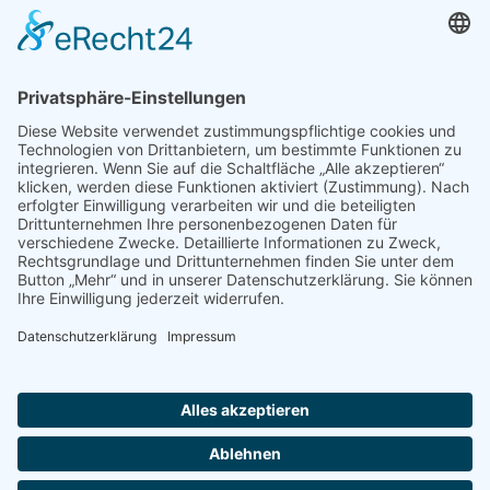
Kontakt
flex-i GmbH
Happenbacher Str. 90
74199 Untergruppenbach
0 71 31-124 81 00
0 71 31-124 81 02
info(at)flex-i(dot)de
Datenschutz
Cookie-Richtlinie
Cookie-Einstellungen
Impressum
Sitemap