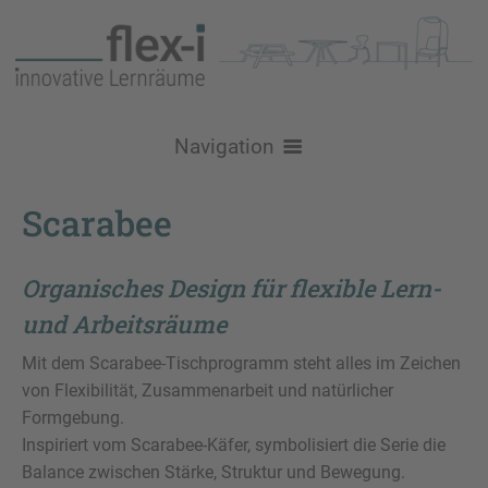
Navigation
Über uns
Scarabee
Nachhaltigkeit
Produkte
Organisches Design für flexible Lern-
Logistik
Stühle
Raumgestaltung
und Arbeitsräume
Referenzen / Inspiration
Schulstühle
Tische
Lehr- und Lernräume
Aktuelles
Mit dem Scarabee-Tischprogramm steht alles im Zeichen
Brandschutz
Konferenzstühle
Loungemöbel
GRIPZ Serie
Schultische
von Flexibilität, Zusammenarbeit und natürlicher
Lehrerzimmer und Teamräume
Kontakt
Formgebung.
Konferenz- / Besprechungstische
Bold - Sofa & Tisch
Aufbewahrung
Bürostühle
Flexi90
Atlas
Levo
Aufenthalt, Flur, Aula & Foyer
Inspiriert vom Scarabee-Käfer, symbolisiert die Serie die
Service
Balance zwischen Stärke, Struktur und Bewegung.
All-in-One Schranksystem
Kreative Lernmöbel
Sitz- / Stehtische
Felt Serie
DerKreis
Be Fine
Hocker
VPAX
Moi
Bibliothek, Mediathek