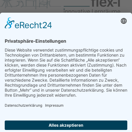
Kontakt
flex-i GmbH
Happenbacher Str. 90
74199 Untergruppenbach
0 71 31-124 81 00
0 71 31-124 81 02
info(at)flex-i(dot)de
Datenschutz
Cookie-Richtlinie
Cookie-Einstellungen