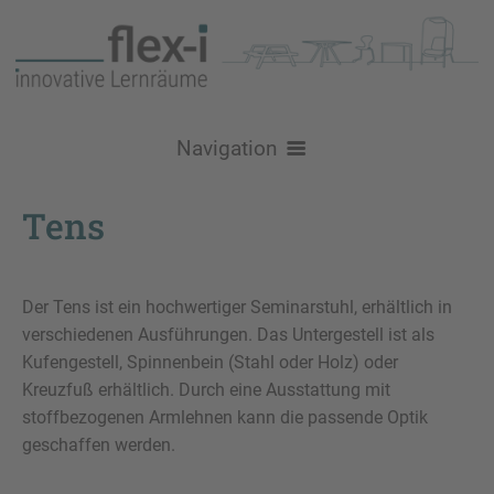
Navigation
Über uns
Tens
Nachhaltigkeit
Produkte
Logistik
Stühle
Raumgestaltung
Der Tens ist ein hochwertiger Seminarstuhl, erhältlich in
verschiedenen Ausführungen. Das Untergestell ist als
Referenzen / Inspiration
Schulstühle
Tische
Lehr- und Lernräume
Aktuelles
Kufengestell, Spinnenbein (Stahl oder Holz) oder
Kreuzfuß erhältlich. Durch eine Ausstattung mit
Brandschutz
Konferenzstühle
Loungemöbel
GRIPZ Serie
Schultische
Lehrerzimmer und Teamräume
Kontakt
stoffbezogenen Armlehnen kann die passende Optik
Konferenz- / Besprechungstische
Bold - Sofa & Tisch
Aufbewahrung
Bürostühle
Flexi90
Atlas
Levo
Aufenthalt, Flur, Aula & Foyer
geschaffen werden.
Service
All-in-One Schranksystem
Kreative Lernmöbel
Sitz- / Stehtische
Felt Serie
DerKreis
Be Fine
Hocker
VPAX
Moi
Bibliothek, Mediathek