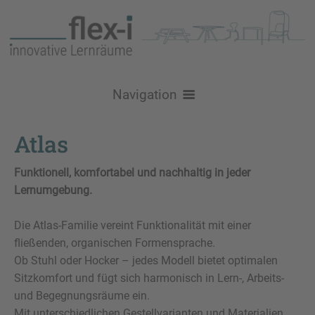
Navigation
Über uns
Atlas
Nachhaltigkeit
Produkte
Funktionell, komfortabel und nachhaltig in jeder
Lernumgebung.
Logistik
Stühle
Raumgestaltung
Referenzen / Inspiration
Schulstühle
Tische
Lehr- und Lernräume
Die Atlas-Familie vereint Funktionalität mit einer
Aktuelles
fließenden, organischen Formensprache.
Brandschutz
Konferenzstühle
Loungemöbel
GRIPZ Serie
Schultische
Lehrerzimmer und Teamräume
Kontakt
Ob Stuhl oder Hocker – jedes Modell bietet optimalen
Sitzkomfort und fügt sich harmonisch in Lern-, Arbeits-
Konferenz- / Besprechungstische
Bold - Sofa & Tisch
Aufbewahrung
Bürostühle
Flexi90
Atlas
Levo
Aufenthalt, Flur, Aula & Foyer
Service
und Begegnungsräume ein.
All-in-One Schranksystem
Kreative Lernmöbel
Sitz- / Stehtische
Felt Serie
DerKreis
Be Fine
Hocker
VPAX
Moi
Bibliothek, Mediathek
Mit unterschiedlichen Gestellvarianten und Materialien