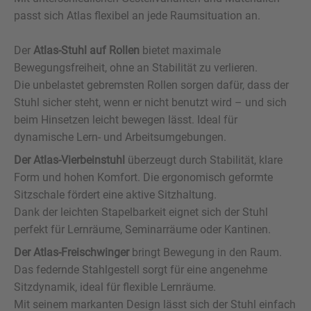
Kataloge
passt sich Atlas flexibel an jede Raumsituation an.
Low Seat - Lounge- und Tischelemente
Hörsaal-Ausstattung
Arbeitsplätze
Boomerang
Wireworks
Sitzbänke
Be Hybrid
Multikast
Be Proud
Skeef
Scool
Alma
Büro-/Konferenzräume
Downloads
Der
Atlas-Stuhl auf Rollen
bietet maximale
Stehhilfe/Arbeitshocker
Bühnensysteme
Schüler-Trolley
Home Office
Presto Serie
Hemp Serie
Consultant
Seda Nova
Scarabee
Benchie
Timber
Mocho
Coupe
Opta
Hörsäle
Bewegungsfreiheit, ohne an Stabilität zu verlieren.
EM-Store Schranksysteme
InBetween Trennwände
Flexible Tafelsysteme
Stapeltische
Patchwork
Klapptisch
Be Steady
Flex Stool
Elements
Flurbank
Wybelt
Bühne
Onix
Finn
Mensa
Die unbelastet gebremsten Rollen sorgen dafür, dass der
Stuhl sicher steht, wenn er nicht benutzt wird – und sich
Sitzbank für Rollboxen
Lehrer-Caddy
Cuadro Serie
Coupébank
Kiva Serie
Be Circle
Akustik
Ypsilon
Jigsaw
Domu
Huk
Loft
Outdoor
beim Hinsetzen leicht bewegen lässt. Ideal für
Plastic Whale Circular Furniture by Vepa
Rollcontainer
Luma Serie
Treffpunkt
Stuhl 400
Connect
Piqniq
Lola
Pall
dynamische Lern- und Arbeitsumgebungen.
Akustik
Der Atlas-Vierbeinstuhl
überzeugt durch Stabilität, klare
Spark Tech Tisch / Unterschrank
Konzentriertes Arbeiten
Bila / Beistelltisch
Bücherrollwagen
Ottoman
Esprit
ParQ
Lift
Form und hohen Komfort. Die ergonomisch geformte
Duo Arbeitsplatz
Take a Break
Level Serie
Base 4
Club
Sitzschale fördert eine aktive Sitzhaltung.
Dank der leichten Stapelbarkeit eignet sich der Stuhl
Industrial Rollregal
Pantryküche
FlightDesk
Be15
Bloxi
perfekt für Lernräume, Seminarräume oder Kantinen.
Pflanzenkasten
Honey
Tens
Der Atlas-Freischwinger
bringt Bewegung in den Raum.
Das federnde Stahlgestell sorgt für eine angenehme
Amfi Sitzelemente
Qube
Sitzdynamik, ideal für flexible Lernräume.
Mit seinem markanten Design lässt sich der Stuhl einfach
Einrichtungselement
Q-bic