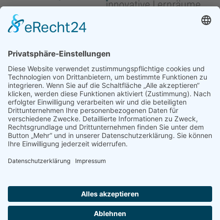
Kontakt
flex-i GmbH
Happenbacher Str. 90
74199 Untergruppenbach
0 71 31-124 81 00
0 71 31-124 81 02
info(at)flex-i(dot)de
Datenschutz
Cookie-Richtlinie
Cookie-Einstellungen
Impressum