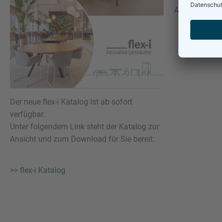
Auch als Steh
Der neue flex-i Katalog ist ab sofort
verfügbar.
Unter folgendem Link steht der Katalog zur
Ansicht und zum Download für Sie bereit:
>> flex-i Katalog