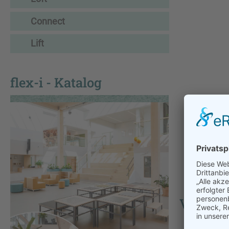
Connect
Lift
flex-i - Katalog
VPAX - 