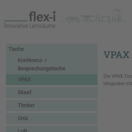
Tische
VPAX
Konferenz- /
Besprechungstische
Die VPAX-Tisc
VPAX
Hingucker mi
Skeef
Timber
Onix
Loft